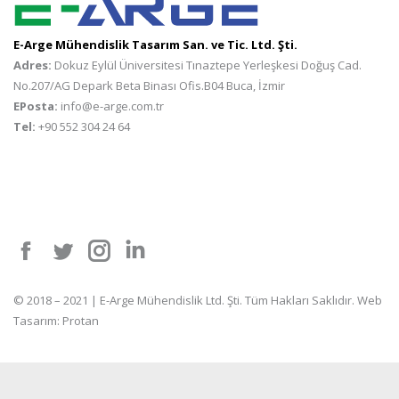
E-Arge Mühendislik Tasarım San. ve Tic. Ltd. Şti.
Adres:
Dokuz Eylül Üniversitesi Tınaztepe Yerleşkesi Doğuş Cad.
No.207/AG Depark Beta Binası Ofis.B04 Buca, İzmir
EPosta:
info@e-arge.com.tr
Tel:
+90 552 304 24 64
Facebook
Twitter
Instagram
Linkedin
© 2018 – 2021 | E-Arge Mühendislik Ltd. Şti. Tüm Hakları Saklıdır.
Web
Tasarım
:
Protan